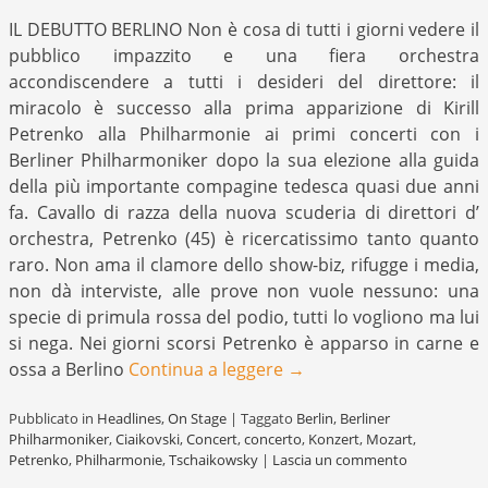
IL DEBUTTO BERLINO Non è cosa di tutti i giorni vedere il
pubblico impazzito e una fiera orchestra
accondiscendere a tutti i desideri del direttore: il
miracolo è successo alla prima apparizione di Kirill
Petrenko alla Philharmonie ai primi concerti con i
Berliner Philharmoniker dopo la sua elezione alla guida
della più importante compagine tedesca quasi due anni
fa. Cavallo di razza della nuova scuderia di direttori d’
orchestra, Petrenko (45) è ricercatissimo tanto quanto
raro. Non ama il clamore dello show-biz, rifugge i media,
non dà interviste, alle prove non vuole nessuno: una
specie di primula rossa del podio, tutti lo vogliono ma lui
si nega. Nei giorni scorsi Petrenko è apparso in carne e
ossa a Berlino
Continua a leggere
→
Pubblicato in
Headlines
,
On Stage
|
Taggato
Berlin
,
Berliner
Philharmoniker
,
Ciaikovski
,
Concert
,
concerto
,
Konzert
,
Mozart
,
Petrenko
,
Philharmonie
,
Tschaikowsky
|
Lascia un commento