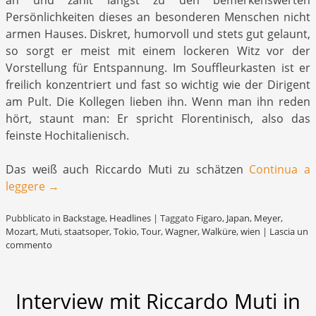
an und zählt längst zu den bemerkenswerten
Persönlichkeiten dieses an besonderen Menschen nicht
armen Hauses. Diskret, humorvoll und stets gut gelaunt,
so sorgt er meist mit einem lockeren Witz vor der
Vorstellung für Entspannung. Im Souffleurkasten ist er
freilich konzentriert und fast so wichtig wie der Dirigent
am Pult. Die Kollegen lieben ihn. Wenn man ihn reden
hört, staunt man: Er spricht Florentinisch, also das
feinste Hochitalienisch.
Das weiß auch Riccardo Muti zu schätzen
Continua a
leggere
→
Pubblicato in
Backstage
,
Headlines
|
Taggato
Figaro
,
Japan
,
Meyer
,
Mozart
,
Muti
,
staatsoper
,
Tokio
,
Tour
,
Wagner
,
Walküre
,
wien
|
Lascia un
commento
Interview mit Riccardo Muti in