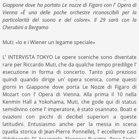
Giappone dove ha portato Le nozze di Figaro con l’ Opera di
Vienna «É una delle poche orchestre riconoscibili per la
particolarità del suono e del colore». Il 29 sarà con la
Cherubini a Bergamo
Muti: «Io e i Wiener un legame speciale»
L’ INTERVISTA TOKYO Le opere sceniche sono diventate
rare per Riccardo Muti, che da qualche tempo predilige l’
esecuzione in forma di concerto. Tanto più prezioso
quindi quando dirige un’ opera scenica, come questi
giorni in Giappone dove porta Le Nozze di Figaro di
Mozart con l’ Opera di Vienna. Alla prima il 10 nella
Kenmin Hall a Yokohama, Muti, che gode qui di status
semidivino come l’ imperatore, è stato osannato. Boati e
ovazioni con picchi di decibel superiori a queste
latitudini. Entusiasmo anche per la messa in scena
(quella storica di Jean-Pierre Ponnelle), l’ eccellente cast
(Ildebrando D’ Arcangelo, Eleonora Buratto, Rosa Feola,