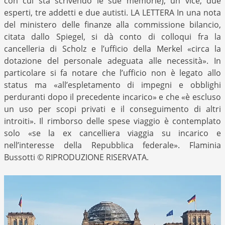
con cui sta scrivendo le sue memorie), un vice, due
esperti, tre addetti e due autisti. LA LETTERA In una nota
del ministero delle finanze alla commissione bilancio,
citata dallo Spiegel, si dà conto di colloqui fra la
cancelleria di Scholz e l’ufficio della Merkel «circa la
dotazione del personale adeguata alle necessità». In
particolare si fa notare che l’ufficio non è legato allo
status ma «all’espletamento di impegni e obblighi
perduranti dopo il precedente incarico» e che «è escluso
un uso per scopi privati e il conseguimento di altri
introiti». Il rimborso delle spese viaggio è contemplato
solo «se la ex cancelliera viaggia su incarico e
nell’interesse della Repubblica federale». Flaminia
Bussotti © RIPRODUZIONE RISERVATA.