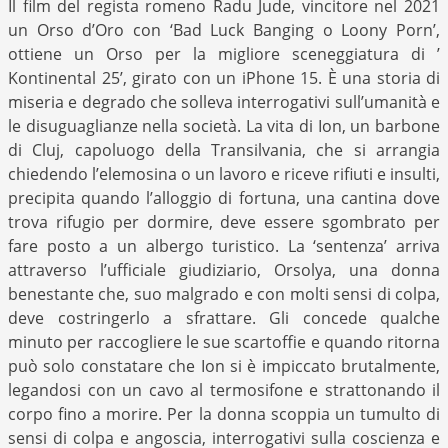
Il film del regista romeno Radu Jude, vincitore nel 2021
un Orso d’Oro con ‘Bad Luck Banging o Loony Porn’,
ottiene un Orso per la migliore sceneggiatura di ’
Kontinental 25’, girato con un iPhone 15. È una storia di
miseria e degrado che solleva interrogativi sull’umanità e
le disuguaglianze nella società. La vita di Ion, un barbone
di Cluj, capoluogo della Transilvania, che si arrangia
chiedendo l’elemosina o un lavoro e riceve rifiuti e insulti,
precipita quando l’alloggio di fortuna, una cantina dove
trova rifugio per dormire, deve essere sgombrato per
fare posto a un albergo turistico. La ‘sentenza’ arriva
attraverso l’ufficiale giudiziario, Orsolya, una donna
benestante che, suo malgrado e con molti sensi di colpa,
deve costringerlo a sfrattare. Gli concede qualche
minuto per raccogliere le sue scartoffie e quando ritorna
può solo constatare che Ion si è impiccato brutalmente,
legandosi con un cavo al termosifone e strattonando il
corpo fino a morire. Per la donna scoppia un tumulto di
sensi di colpa e angoscia, interrogativi sulla coscienza e