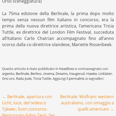
Orso sceneggiatura)
La 75ma edizione della Berlinale, la prima dopo molto
tempo senza nessun film italiano in concorso, era la
prima della nuova direttrice artistica, l’americana Tricia
Tuttle, ex direttrice del London Film Festival, succeduta
all’italiano Carlo Chatrian accompagnato fino all’anno
scorso dalla co-direttrice olandese, Mariette Rissenbeek.
Questo articolo è stato pubblicato in
Headlines
e contrassegnato con
argento
,
Berlinale
,
Berlino
,
cinema
,
Dreams
,
Haugerud
,
Hawke
,
Linklater
,
Orsi oro
,
Radu Jude
,
Tricia Tuttle
. Aggiungi il
permalink
ai segnalibri.
Navigazione articoli
←
Berlinale, apertura con
Berlinale: Wolfram: western
Licht, luce, del tedesco
australiano, con omaggio a
Tykwer, fuori concorso.
quelli americani
→
Bentornato Fabio Testi, l’ex