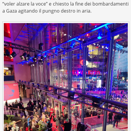
“voler alzare la voce” e chiesto la fine dei bombardamenti
a Gaza agitando il pungno destro in aria.