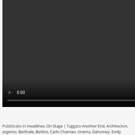
Pubblicato in
Headlines
,
On Stage
|
Taggato
Another End
,
Architecton
,
argento
,
Berlinale
,
Berlino
,
Carlo Chatrian
,
cinema
,
Dahomey
,
Emily