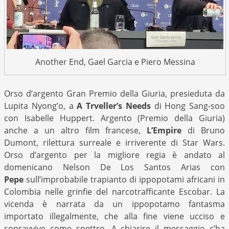
Another End, Gael Garcia e Piero Messina
Orso d’argento Gran Premio della Giuria, presieduta da
Lupita Nyong’o, a
A Trveller’s Needs
di Hong Sang-soo
con Isabelle Huppert. Argento (Premio della Giuria)
anche a un altro film francese,
L’Empire
di Bruno
Dumont, rilettura surreale e irriverente di Star Wars.
Orso d’argento per la migliore regia è andato al
domenicano Nelson De Los Santos Arias con
Pepe
sull’improbabile trapianto di ippopotami africani in
Colombia nelle grinfie del narcotrafficante Escobar. La
vicenda è narrata da un ippopotamo fantasma
importato illegalmente, che alla fine viene ucciso e
sopravvive come spettro. A chiarire il messaggio c’ha