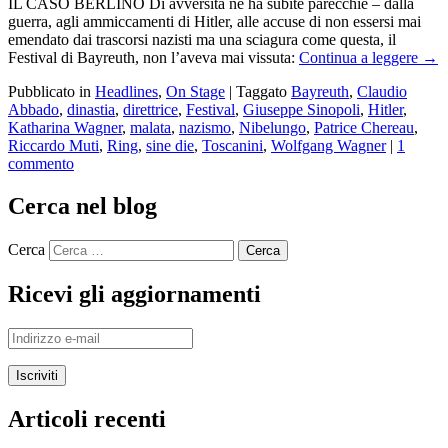
IL CASO BERLINO Di avversità ne ha subite parecchie – dalla
guerra, agli ammiccamenti di Hitler, alle accuse di non essersi mai
emendato dai trascorsi nazisti ma una sciagura come questa, il
Festival di Bayreuth, non l’aveva mai vissuta:
Continua a leggere
→
Pubblicato in
Headlines
,
On Stage
|
Taggato
Bayreuth
,
Claudio
Abbado
,
dinastia
,
direttrice
,
Festival
,
Giuseppe Sinopoli
,
Hitler
,
Katharina Wagner
,
malata
,
nazismo
,
Nibelungo
,
Patrice Chereau
,
Riccardo Muti
,
Ring
,
sine die
,
Toscanini
,
Wolfgang Wagner
|
1
commento
Cerca nel blog
Cerca
Ricevi gli aggiornamenti
Indirizzo
e-
mail
Articoli recenti