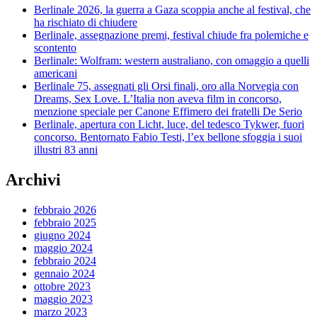
Berlinale 2026, la guerra a Gaza scoppia anche al festival, che
ha rischiato di chiudere
Berlinale, assegnazione premi, festival chiude fra polemiche e
scontento
Berlinale: Wolfram: western australiano, con omaggio a quelli
americani
Berlinale 75, assegnati gli Orsi finali, oro alla Norvegia con
Dreams, Sex Love. L’Italia non aveva film in concorso,
menzione speciale per Canone Effimero dei fratelli De Serio
Berlinale, apertura con Licht, luce, del tedesco Tykwer, fuori
concorso. Bentornato Fabio Testi, l’ex bellone sfoggia i suoi
illustri 83 anni
Archivi
febbraio 2026
febbraio 2025
giugno 2024
maggio 2024
febbraio 2024
gennaio 2024
ottobre 2023
maggio 2023
marzo 2023