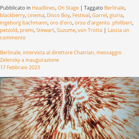
Pubblicato in
Headlines
,
On Stage
|
Taggato
Berlinale
,
blackberry
,
cinema
,
Disco Boy
,
Festival
,
Garrel
,
giuria
,
ingeborg bachmann
,
oro d'oro
,
orso d'argento. philibert
,
petzold
,
premi
,
Stewart
,
Suzume
,
von Trotta
|
Lascia un
commento
Berlinale, intervista al direttore Chatrian, messaggio
Zelensky a inaugurazione
17 Febbraio 2023