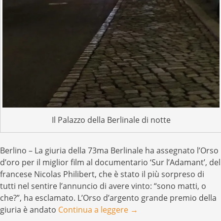
Il Palazzo della Berlinale di notte
Berlino – La giuria della 73ma Berlinale ha assegnato l’Orso
d’oro per il miglior film al documentario ‘Sur l’Adamant’, del
francese Nicolas Philibert, che è stato il più sorpreso di
tutti nel sentire l’annuncio di avere vinto: “sono matti, o
che?”, ha esclamato. L’Orso d’argento grande premio della
giuria è andato
Continua a leggere
→