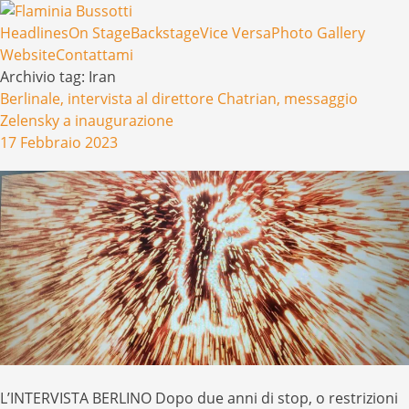
Menu
Salta il contenuto
Headlines
On Stage
Backstage
Vice Versa
Photo Gallery
Website
Contattami
Archivio tag:
Iran
Berlinale, intervista al direttore Chatrian, messaggio
Zelensky a inaugurazione
17 Febbraio 2023
L’INTERVISTA BERLINO Dopo due anni di stop, o restrizioni