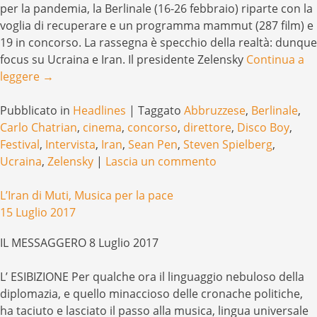
per la pandemia, la Berlinale (16-26 febbraio) riparte con la
voglia di recuperare e un programma mammut (287 film) e
19 in concorso. La rassegna è specchio della realtà: dunque
focus su Ucraina e Iran. Il presidente Zelensky
Continua a
leggere
→
Pubblicato in
Headlines
|
Taggato
Abbruzzese
,
Berlinale
,
Carlo Chatrian
,
cinema
,
concorso
,
direttore
,
Disco Boy
,
Festival
,
Intervista
,
Iran
,
Sean Pen
,
Steven Spielberg
,
Ucraina
,
Zelensky
|
Lascia un commento
L’Iran di Muti, Musica per la pace
15 Luglio 2017
IL MESSAGGERO 8 Luglio 2017
L’ ESIBIZIONE Per qualche ora il linguaggio nebuloso della
diplomazia, e quello minaccioso delle cronache politiche,
ha taciuto e lasciato il passo alla musica, lingua universale