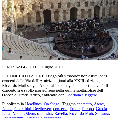
IL MESSAGGERO 11 Luglio 2019
IL CONCERTO ATENE Luogo più simbolico non esiste: per i
concerti delle Via dell’Amicizia, giunti alla XXIII edizione,
Riccardo Muti sceglie Atene, alfa e omega della nostra civiltà. Il
concerto si è svolto martedì sera nella quinta spettacolare dell’
Odeon di Erode Attico, anfiteatro con
Continua a leggere
→
Pubblicato in
Headlines
,
On Stage
|
Taggato
antiteatro
,
Atene
,
Attico
,
Cherubini. Beethoven
,
concerto
,
Erode
,
Europa
,
Grecia
,
Italia
,
Nona
,
Odeon
,
orchestra
,
Ravella
,
Riccardo Muti
,
Sinfonia
,