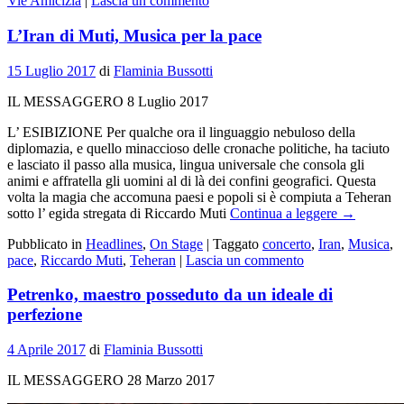
Vie Amicizia
|
Lascia un commento
L’Iran di Muti, Musica per la pace
15 Luglio 2017
di
Flaminia Bussotti
IL MESSAGGERO 8 Luglio 2017
L’ ESIBIZIONE Per qualche ora il linguaggio nebuloso della
diplomazia, e quello minaccioso delle cronache politiche, ha taciuto
e lasciato il passo alla musica, lingua universale che consola gli
animi e affratella gli uomini al di là dei confini geografici. Questa
volta la magia che accomuna paesi e popoli si è compiuta a Teheran
sotto l’ egida stregata di Riccardo Muti
Continua a leggere
→
Pubblicato in
Headlines
,
On Stage
|
Taggato
concerto
,
Iran
,
Musica
,
pace
,
Riccardo Muti
,
Teheran
|
Lascia un commento
Petrenko, maestro posseduto da un ideale di
perfezione
4 Aprile 2017
di
Flaminia Bussotti
IL MESSAGGERO 28 Marzo 2017