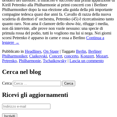
desideri del direttore: il miracolo è successo alla prima apparizione di
Kirill Petrenko alla Philharmonie ai primi concerti con i Berliner
Philharmoniker dopo la sua elezione alla guida della più importante
compagine tedesca quasi due anni fa. Cavallo di razza della nuova
scuderia di direttori d’ orchestra, Petrenko (45) è ricercatissimo tanto
quanto raro. Non ama il clamore dello show-biz, rifugge i media,
non dà interviste, alle prove non vuole nessuno: una specie di
primula rossa del podio, tutti lo vogliono ma lui si nega. Nei giorni
scorsi Petrenko è apparso in carne e ossa a Berlino
Continua a
leggere
→
Pubblicato in
Headlines
,
On Stage
|
Taggato
Berlin
,
Berliner
Philharmoniker
,
Ciaikovski
,
Concert
,
concerto
,
Konzert
,
Mozart
,
Petrenko
,
Philharmonie
,
Tschaikowsky
|
Lascia un commento
Cerca nel blog
Cerca
Ricevi gli aggiornamenti
Indirizzo
e-
mail