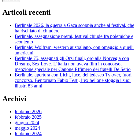
Articoli recenti
Berlinale 2026, la guerra a Gaza scoppia anche al festival, che
ha rischiato di chiudere
Berlinale, assegnazione premi, festival chiude fra polemiche e
scontento
Berlinale: Wolfram: western australiano, con omaggio a quelli
americani
Berlinale 75, assegnati gli Orsi finali, oro alla Norvegia con
Dreams, Sex Love. L’Italia non aveva film in concorso,
menzione speciale per Canone Effimero dei fratelli De Serio
Berlinale, apertura con Licht, luce, del tedesco Tykwer, fuori
concorso. Bentornato Fabio Testi, l’ex bellone sfoggia i suoi
illustri 83 anni
Archivi
febbraio 2026
febbraio 2025
giugno 2024
maggio 2024
febbraio 2024