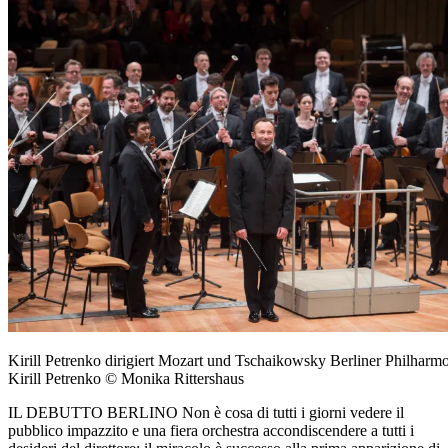
Kirill Petrenko dirigiert Mozart und Tschaikowsky Berliner Philharmo
Kirill Petrenko © Monika Rittershaus
IL DEBUTTO BERLINO Non è cosa di tutti i giorni vedere il
pubblico impazzito e una fiera orchestra accondiscendere a tutti i