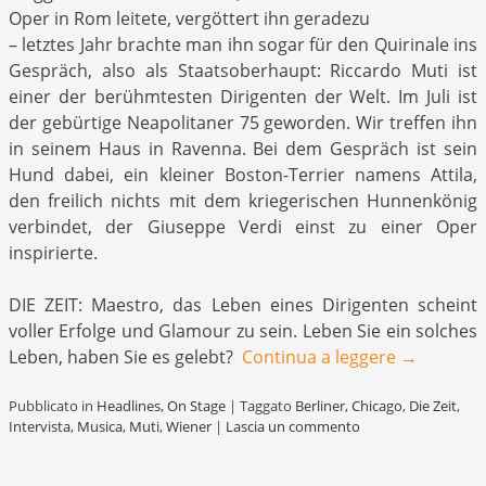
Oper in Rom leitete, vergöttert ihn geradezu
– letztes Jahr brachte man ihn sogar für den Quirinale ins
Gespräch, also als Staatsoberhaupt: Riccardo Muti ist
einer der berühmtesten Dirigenten der Welt. Im Juli ist
der gebürtige Neapolitaner 75 geworden. Wir treffen ihn
in seinem Haus in Ravenna. Bei dem Gespräch ist sein
Hund dabei, ein kleiner Boston-Terrier namens Attila,
den freilich nichts mit dem kriegerischen Hunnenkönig
verbindet, der Giuseppe Verdi einst zu einer Oper
inspirierte.
DIE ZEIT: Maestro, das Leben eines Dirigenten scheint
voller Erfolge und Glamour zu sein. Leben Sie ein solches
Leben, haben Sie es gelebt?
Continua a leggere
→
Pubblicato in
Headlines
,
On Stage
|
Taggato
Berliner
,
Chicago
,
Die Zeit
,
Intervista
,
Musica
,
Muti
,
Wiener
|
Lascia un commento