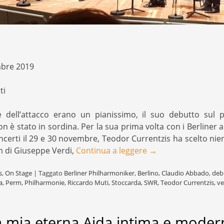
mbre 2019
ti
 dell’attacco erano un pianissimo, il suo debutto sul p
 è stato in sordina. Per la sua prima volta con i Berliner 
oncerti il 29 e 30 novembre, Teodor Currentzis ha scelto nie
 di Giuseppe Verdi,
Continua a leggere
→
s
,
On Stage
|
Taggato
Berliner Philharmoniker
,
Berlino
,
Claudio Abbado
,
deb
a
,
Perm
,
Philharmonie
,
Riccardo Muti
,
Stoccarda
,
SWR
,
Teodor Currentzis
,
ve
a mia eterna Aida intima e moder