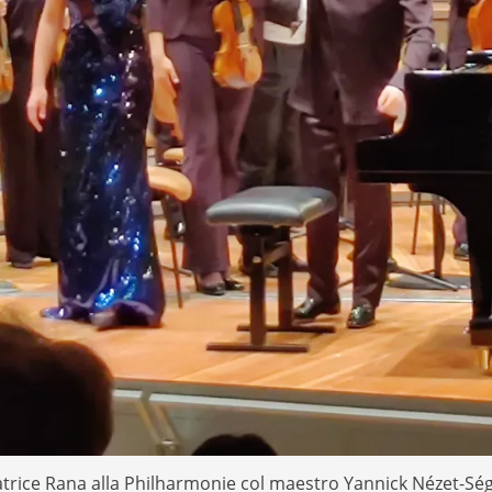
trice Rana alla Philharmonie col maestro Yannick Nézet-Sé