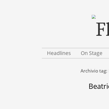
Menu
Salta il contenuto
Headlines
On Stage
Archivio tag:
Beatri