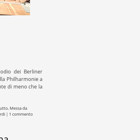
odio dei Berliner
alla Philharmonie a
nte di meno che la
utto
,
Messa da
rdi
|
1 commento
na