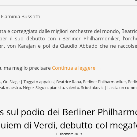
 Flaminia Bussotti
ata e corteggiata dalle migliori orchestre del mondo, Beatri
per il suo debutto con i Berliner Philharmoniker, l’orch
rt von Karajan e poi da Claudio Abbado che ne raccolse l
na, ma meglio precisare
Continua a leggere
→
s
,
On Stage
|
Taggato
appalusi
,
Beatrice Rana
,
Berliner Philharmoniker
,
Berli
val
,
maestro
,
Négez-Séguin
,
pianista
,
salento
,
Sciostakovic
|
Lascia un comm
s sul podio dei Berliner Philharm
uiem di Verdi, debutto col mega
1 Dicembre 2019