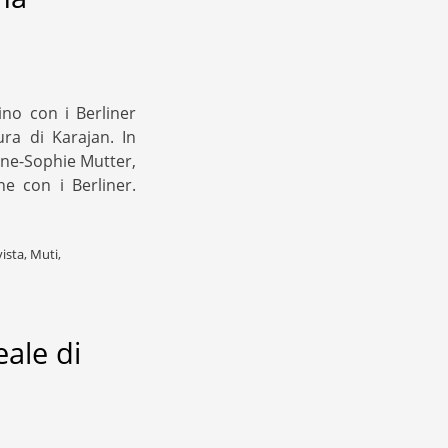
ino con i Berliner
ura di Karajan. In
nne-Sophie Mutter,
e con i Berliner.
vista
,
Muti
,
ale di