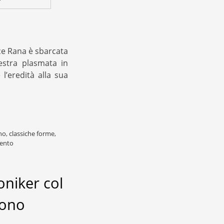
ce Rana è sbarcata
estra plasmata in
’eredità alla sua
no
,
classiche forme
,
ento
oniker col
fono