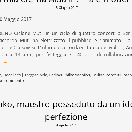
15 Giugno 2017
0 Maggio 2017
LINO Ciclone Muti: in un ciclo di quattro concerti a Berl
iccardo Muti ha elettrizzato il pubblico e rianimato l’ a
t e Ciaikovski. L’ ultimo era con la virtuosa del violino, A
an a 13 anni, per festeggiare i 40 anni di collaborazion
re
→
e
,
Headlines
|
Taggato
Aida
,
Berliner Philharmoniker
,
Berlino
,
concerti
,
Inter
 un commento
nko, maestro posseduto da un ide
perfezione
4 Aprile 2017