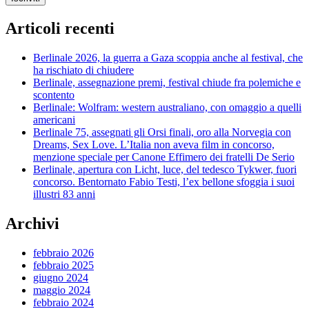
Articoli recenti
Berlinale 2026, la guerra a Gaza scoppia anche al festival, che
ha rischiato di chiudere
Berlinale, assegnazione premi, festival chiude fra polemiche e
scontento
Berlinale: Wolfram: western australiano, con omaggio a quelli
americani
Berlinale 75, assegnati gli Orsi finali, oro alla Norvegia con
Dreams, Sex Love. L’Italia non aveva film in concorso,
menzione speciale per Canone Effimero dei fratelli De Serio
Berlinale, apertura con Licht, luce, del tedesco Tykwer, fuori
concorso. Bentornato Fabio Testi, l’ex bellone sfoggia i suoi
illustri 83 anni
Archivi
febbraio 2026
febbraio 2025
giugno 2024
maggio 2024
febbraio 2024