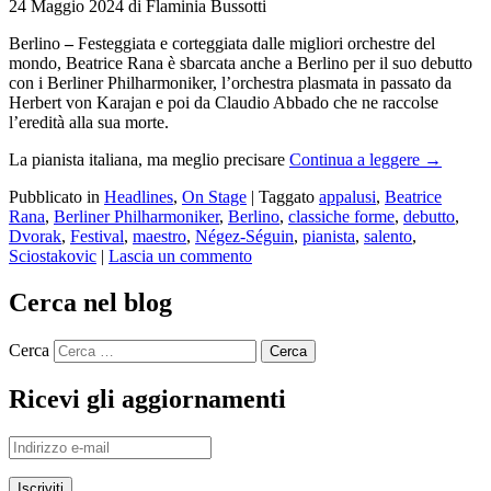
24 Maggio 2024 di Flaminia Bussotti
Berlino
–
Festeggiata e corteggiata dalle migliori orchestre del
mondo, Beatrice Rana è sbarcata anche a Berlino per il suo debutto
con i Berliner Philharmoniker, l’orchestra plasmata in passato da
Herbert von Karajan e poi da Claudio Abbado che ne raccolse
l’eredità alla sua morte.
La pianista italiana, ma meglio precisare
Continua a leggere
→
Pubblicato in
Headlines
,
On Stage
|
Taggato
appalusi
,
Beatrice
Rana
,
Berliner Philharmoniker
,
Berlino
,
classiche forme
,
debutto
,
Dvorak
,
Festival
,
maestro
,
Négez-Séguin
,
pianista
,
salento
,
Sciostakovic
|
Lascia un commento
Cerca nel blog
Cerca
Ricevi gli aggiornamenti
Indirizzo
e-
mail