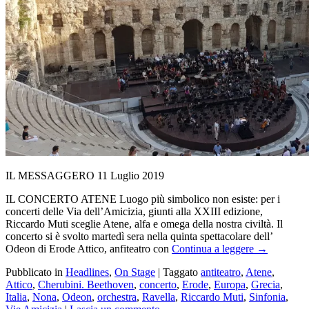
IL MESSAGGERO 11 Luglio 2019
IL CONCERTO ATENE Luogo più simbolico non esiste: per i
concerti delle Via dell’Amicizia, giunti alla XXIII edizione,
Riccardo Muti sceglie Atene, alfa e omega della nostra civiltà. Il
concerto si è svolto martedì sera nella quinta spettacolare dell’
Odeon di Erode Attico, anfiteatro con
Continua a leggere
→
Pubblicato in
Headlines
,
On Stage
|
Taggato
antiteatro
,
Atene
,
Attico
,
Cherubini. Beethoven
,
concerto
,
Erode
,
Europa
,
Grecia
,
Italia
,
Nona
,
Odeon
,
orchestra
,
Ravella
,
Riccardo Muti
,
Sinfonia
,