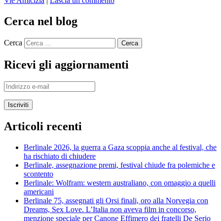
Vie Amicizia
|
Lascia un commento
Cerca nel blog
Cerca
Ricevi gli aggiornamenti
Indirizzo
e-
mail
Articoli recenti
Berlinale 2026, la guerra a Gaza scoppia anche al festival, che
ha rischiato di chiudere
Berlinale, assegnazione premi, festival chiude fra polemiche e
scontento
Berlinale: Wolfram: western australiano, con omaggio a quelli
americani
Berlinale 75, assegnati gli Orsi finali, oro alla Norvegia con
Dreams, Sex Love. L’Italia non aveva film in concorso,
menzione speciale per Canone Effimero dei fratelli De Serio