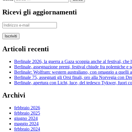
Ricevi gli aggiornamenti
Indirizzo
e-
mail
Articoli recenti
Berlinale 2026, la guerra a Gaza scoppia anche al festival, che h
Berlinale, assegnazione premi, festival chiude fra polemiche e 
Berlinale: Wolfram: western australiano, con omaggio a quelli 
Berlinale 75, assegnati gli Orsi finali, oro alla Norvegia con 
Berlinale, apertura con Licht, luce, del tedesco Tykwer, fuori co
Archivi
febbraio 2026
febbraio 2025
giugno 2024
maggio 2024
febbraio 2024