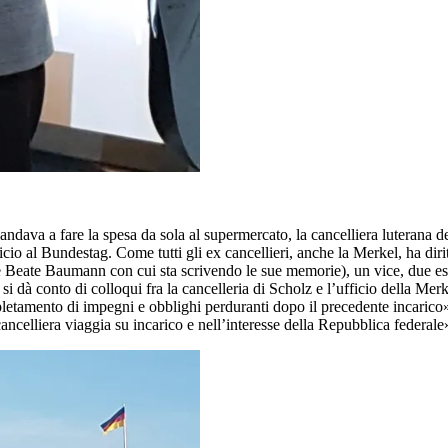
a a fare la spesa da sola al supermercato, la cancelliera luterana del
cio al Bundestag. Come tutti gli ex cancellieri, anche la Merkel, ha dirit
e Beate Baumann con cui sta scrivendo le sue memorie), un vice, due es
 si dà conto di colloqui fra la cancelleria di Scholz e l’ufficio della Mer
espletamento di impegni e obblighi perduranti dopo il precedente incarico
a ex cancelliera viaggia su incarico e nell’interesse della Repubblic