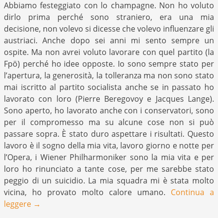
Abbiamo festeggiato con lo champagne. Non ho voluto
dirlo prima perché sono straniero, era una mia
decisione, non volevo si dicesse che volevo influenzare gli
austriaci. Anche dopo sei anni mi sento sempre un
ospite. Ma non avrei voluto lavorare con quel partito (la
Fpö) perché ho idee opposte. Io sono sempre stato per
l’apertura, la generosità, la tolleranza ma non sono stato
mai iscritto al partito socialista anche se in passato ho
lavorato con loro (Pierre Beregovoy e Jacques Lange).
Sono aperto, ho lavorato anche con i conservatori, sono
per il compromesso ma su alcune cose non si può
passare sopra. È stato duro aspettare i risultati. Questo
lavoro è il sogno della mia vita, lavoro giorno e notte per
l’Opera, i Wiener Philharmoniker sono la mia vita e per
loro ho rinunciato a tante cose, per me sarebbe stato
peggio di un suicidio. La mia squadra mi è stata molto
vicina, ho provato molto calore umano.
Continua a
leggere
→