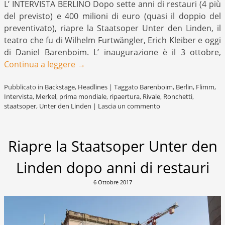
L’ INTERVISTA BERLINO Dopo sette anni di restauri (4 più
del previsto) e 400 milioni di euro (quasi il doppio del
preventivato), riapre la Staatsoper Unter den Linden, il
teatro che fu di Wilhelm Furtwängler, Erich Kleiber e oggi
di Daniel Barenboim. L’ inaugurazione è il 3 ottobre,
Continua a leggere
→
Pubblicato in
Backstage
,
Headlines
|
Taggato
Barenboim
,
Berlin
,
Flimm
,
Intervista
,
Merkel
,
prima mondiale
,
ripaertura
,
Rivale
,
Ronchetti
,
staatsoper
,
Unter den Linden
|
Lascia un commento
Riapre la Staatsoper Unter den
Linden dopo anni di restauri
6 Ottobre 2017