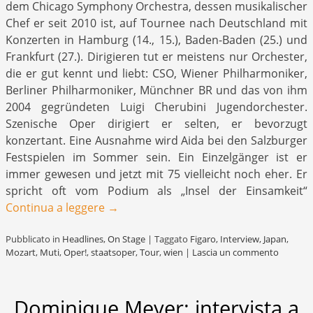
dem Chicago Symphony Orchestra, dessen musikalischer
Chef er seit 2010 ist, auf Tournee nach Deutschland mit
Konzerten in Hamburg (14., 15.), Baden-Baden (25.) und
Frankfurt (27.). Dirigieren tut er meistens nur Orchester,
die er gut kennt und liebt: CSO, Wiener Philharmoniker,
Berliner Philharmoniker, Münchner BR und das von ihm
2004 gegründeten Luigi Cherubini Jugendorchester.
Szenische Oper dirigiert er selten, er bevorzugt
konzertant. Eine Ausnahme wird Aida bei den Salzburger
Festspielen im Sommer sein. Ein Einzelgänger ist er
immer gewesen und jetzt mit 75 vielleicht noch eher. Er
spricht oft vom Podium als „Insel der Einsamkeit“
Continua a leggere
→
Pubblicato in
Headlines
,
On Stage
|
Taggato
Figaro
,
Interview
,
Japan
,
Mozart
,
Muti
,
Oper!
,
staatsoper
,
Tour
,
wien
|
Lascia un commento
Dominique Meyer: intervista a