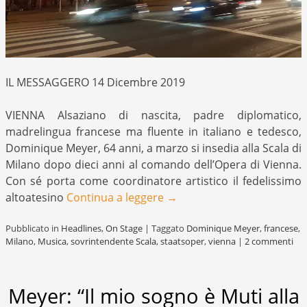
IL MESSAGGERO 14 Dicembre 2019
VIENNA Alsaziano di nascita, padre diplomatico,
madrelingua francese ma fluente in italiano e tedesco,
Dominique Meyer, 64 anni, a marzo si insedia alla Scala di
Milano dopo dieci anni al comando dell’Opera di Vienna.
Con sé porta come coordinatore artistico il fedelissimo
altoatesino
Continua a leggere
→
Pubblicato in
Headlines
,
On Stage
|
Taggato
Dominique Meyer
,
francese
,
Milano
,
Musica
,
sovrintendente Scala
,
staatsoper
,
vienna
|
2 commenti
Meyer: “Il mio sogno è Muti alla