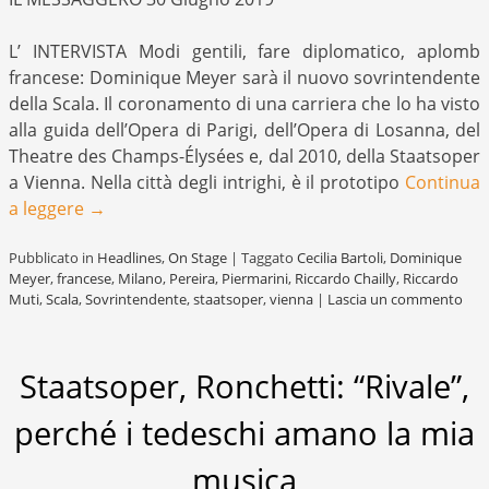
L’ INTERVISTA Modi gentili, fare diplomatico, aplomb
francese: Dominique Meyer sarà il nuovo sovrintendente
della Scala. Il coronamento di una carriera che lo ha visto
alla guida dell’Opera di Parigi, dell’Opera di Losanna, del
Theatre des Champs-Élysées e, dal 2010, della Staatsoper
a Vienna. Nella città degli intrighi, è il prototipo
Continua
a leggere
→
Pubblicato in
Headlines
,
On Stage
|
Taggato
Cecilia Bartoli
,
Dominique
Meyer
,
francese
,
Milano
,
Pereira
,
Piermarini
,
Riccardo Chailly
,
Riccardo
Muti
,
Scala
,
Sovrintendente
,
staatsoper
,
vienna
|
Lascia un commento
Staatsoper, Ronchetti: “Rivale”,
perché i tedeschi amano la mia
musica