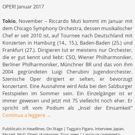
OPER! Januar 2017
Tokio
, November – Riccardo Muti kommt im Januar mit
dem Chicago Symphony Orchestra, dessen musikalischer
Chef er seit 2010 ist, auf Tournee nach Deutschland mit
Konzerten in Hamburg (14., 15.), Baden-Baden (25.) und
Frankfurt (27.). Dirigieren tut er meistens nur Orchester,
die er gut kennt und liebt: CSO, Wiener Philharmoniker,
Berliner Philharmoniker, Münchner BR und das von ihm
2004 gegründeten Luigi Cherubini Jugendorchester.
Szenische Oper dirigiert er selten, er bevorzugt
konzertant. Eine Ausnahme wird Aida bei den Salzburger
Festspielen im Sommer sein. Ein Einzelgänger ist er
immer gewesen und jetzt mit 75 vielleicht noch eher. Er
spricht oft vom Podium als „Insel der Einsamkeit“
Continua a leggere
→
Pubblicato in
Headlines
,
On Stage
|
Taggato
Figaro
,
Interview
,
Japan
,
Mozart
,
Muti
,
Oper!
,
staatsoper
,
Tour
,
wien
|
Lascia un commento