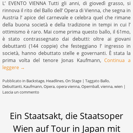
L’ EVENTO VIENNA Tutti gli anni, di giovedì grasso, si
rinnova il rito del Ballo dell’ Opera di Vienna, che segna in
Austria l’ apice del carnevale e celebra quel che rimane
della buona società e della tradizione in tempi in cui l’
ottimismo è raro. Mai come prima questo ballo, il 61mo,
è stato contrassegnato dai debutti: oltre ai giovani
debuttanti (144 coppie) che festeggiano l’ ingresso in
società, hanno debuttato stelle e governanti. È stata la
prima volta del tenore Jonas Kaufmann,
Continua a
leggere
→
Pubblicato in
Backstage
,
Headlines
,
On Stage
|
Taggato
Ballo
,
Debuttanti
,
Kaufmann
,
Opera
,
opera vienna
,
Opernball
,
vienna
,
wien
|
Lascia un commento
Ein Staatsakt, die Staatsoper
Wien auf Tour in Japan mit