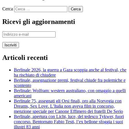
Cerca
Ricevi gli aggiornamenti
Indirizzo
e-
mail
Articoli recenti
Berlinale 2026, la guerra a Gaza scoppia anche al festival, che
ha rischiato di chiudere
Berlinale, assegnazione premi, festival chiude fra polemiche e
scontento
Berlinale: Wolfram: western australiano, con omaggio a quelli
americani
Berlinale 75, assegnati gli Orsi finali, oro alla Norvegia con
Dreams, Sex Love. L’Italia non aveva film in concorso,
menzione speciale per Canone Effimero dei fratelli De Serio
Berlinale, apertura con Licht, luce, del tedesco Tykwer, fuori
concorso. Bentornato Fabio Testi, l’ex bellone sfoggia i suoi
illustri 83 anni