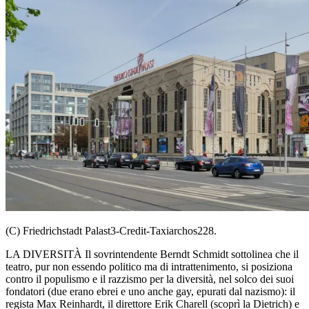
(C) Friedrichstadt Palast3-Credit-Taxiarchos228.
LA DIVERSITÀ Il sovrintendente Berndt Schmidt sottolinea che il
teatro, pur non essendo politico ma di intrattenimento, si posiziona
contro il populismo e il razzismo per la diversità, nel solco dei suoi
fondatori (due erano ebrei e uno anche gay, epurati dal nazismo): il
regista Max Reinhardt, il direttore Erik Charell (scoprì la Dietrich) e