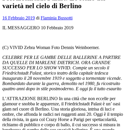
varietà nel cielo di Berlino
16 Febbraio 2019
di
Flaminia Bussotti
IL MESSAGGERO 10 Febbraio 2019
(C) VIVID Zebra Woman Foto Dennis Weinboerner.
CELEBRE PER LE GAMBE DELLE BALLERINE A PARTIRE
DA QUELLE DI MARLENE DIETRICH. ORA GRANDE
SUCCESSO PER LO SHOW VIVID. Compie un secolo il
Friedrichstadt Palast, storico teatro della capitale tedesca
inaugurato il 28 novembre 1919 e soggetto a tormentate vicende.
Bombardato durante la guerra, demolito nel 1980, fu ricostruito
quattro anni dopo in stile postmoderno. E oggi fa il tutto esaurito
L’ATTRAZIONE BERLINO In una città che non eccelle per
glamour e snobba le apparenze, il Friedrichstadt Palast è un’ oasi
glam nel cuore di Berlino. Una storia gloriosa, intrisa di luci e
ombre, che affonda le radici nei ruggenti anni 20. Oggi è il tempio
della rivista, in gara col Crazy Horse a Parigi per spettacolarità,
richiamo di pubblico e corpo di ballo, il cui successo si misura in
lunghezza di gambe delle sue spaziali ballerine. È una grande