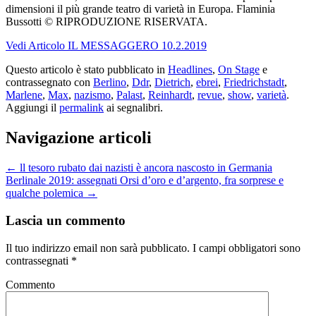
dimensioni il più grande teatro di varietà in Europa. Flaminia
Bussotti © RIPRODUZIONE RISERVATA.
Vedi Articolo IL MESSAGGERO 10.2.2019
Questo articolo è stato pubblicato in
Headlines
,
On Stage
e
contrassegnato con
Berlino
,
Ddr
,
Dietrich
,
ebrei
,
Friedrichstadt
,
Marlene
,
Max
,
nazismo
,
Palast
,
Reinhardt
,
revue
,
show
,
varietà
.
Aggiungi il
permalink
ai segnalibri.
Navigazione articoli
←
ll tesoro rubato dai nazisti è ancora nascosto in Germania
Berlinale 2019: assegnati Orsi d’oro e d’argento, fra sorprese e
qualche polemica
→
Lascia un commento
Il tuo indirizzo email non sarà pubblicato.
I campi obbligatori sono
contrassegnati
*
Commento