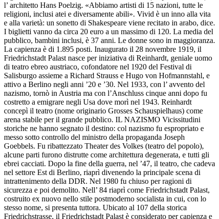
l’ architetto Hans Poelzig. «Abbiamo artisti di 15 nazioni, tutte le
religioni, inclusi atei e diversamente abili». Vivid è un inno alla vita
e alla varietà: un sonetto di Shakespeare viene recitato in arabo, dice.
I biglietti vanno da circa 20 euro a un massimo di 120. La media del
pubblico, bambini inclusi, è 37 anni. Le donne sono in maggioranza.
La capienza è di 1.895 posti. Inaugurato il 28 novembre 1919, il
Friedrichstadt Palast nasce per iniziativa di Reinhardt, geniale uomo
di teatro ebreo austriaco, cofondatore nel 1920 del Festival di
Salisburgo assieme a Richard Strauss e Hugo von Hofmannstahl, e
attivo a Berlino negli anni ’20 e ’30. Nel 1933, con l’ avvento del
nazismo, tornò in Austria ma con l’Anschluss cinque anni dopo fu
costretto a emigrare negli Usa dove morì nel 1943. Reinhardt
concepì il teatro (nome originario Grosses Schauspielhaus) come
arena stabile per il grande pubblico. IL NAZISMO Vicissitudini
storiche ne hanno segnato il destino: col nazismo fu espropriato e
messo sotto controllo del ministro della propaganda Joseph
Goebbels. Fu ribattezzato Theater des Volkes (teatro del popolo),
alcune parti furono distrutte come architettura degenerata, e tutti gli
ebrei cacciati. Dopo la fine della guerra, nel ’47, il teatro, che cadeva
nel settore Est di Berlino, riaprì divenendo la principale scena di
intrattenimento della DDR. Nel 1980 fu chiuso per ragioni di
sicurezza e poi demolito. Nell’ 84 riaprì come Friedrichstadt Palast,
costruito ex nuovo nello stile postmoderno socialista in cui, con lo
stesso nome, si presenta tuttora. Ubicato al 107 della storica
Friedrichstrasse, il Friedrichstadt Palast è considerato per capienza e