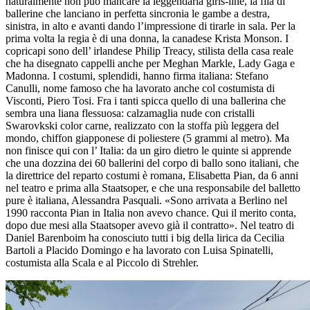
naturalmente non può mancare la leggendaria girls-line, la fila di
ballerine che lanciano in perfetta sincronia le gambe a destra,
sinistra, in alto e avanti dando l’impressione di tirarle in sala. Per la
prima volta la regia è di una donna, la canadese Krista Monson. I
copricapi sono dell’ irlandese Philip Treacy, stilista della casa reale
che ha disegnato cappelli anche per Meghan Markle, Lady Gaga e
Madonna. I costumi, splendidi, hanno firma italiana: Stefano
Canulli, nome famoso che ha lavorato anche col costumista di
Visconti, Piero Tosi. Fra i tanti spicca quello di una ballerina che
sembra una liana flessuosa: calzamaglia nude con cristalli
Swarovkski color carne, realizzato con la stoffa più leggera del
mondo, chiffon giapponese di poliestere (5 grammi al metro). Ma
non finisce qui con l’ Italia: da un giro dietro le quinte si apprende
che una dozzina dei 60 ballerini del corpo di ballo sono italiani, che
la direttrice del reparto costumi è romana, Elisabetta Pian, da 6 anni
nel teatro e prima alla Staatsoper, e che una responsabile del balletto
pure è italiana, Alessandra Pasquali. «Sono arrivata a Berlino nel
1990 racconta Pian in Italia non avevo chance. Qui il merito conta,
dopo due mesi alla Staatsoper avevo già il contratto». Nel teatro di
Daniel Barenboim ha conosciuto tutti i big della lirica da Cecilia
Bartoli a Placido Domingo e ha lavorato con Luisa Spinatelli,
costumista alla Scala e al Piccolo di Strehler.