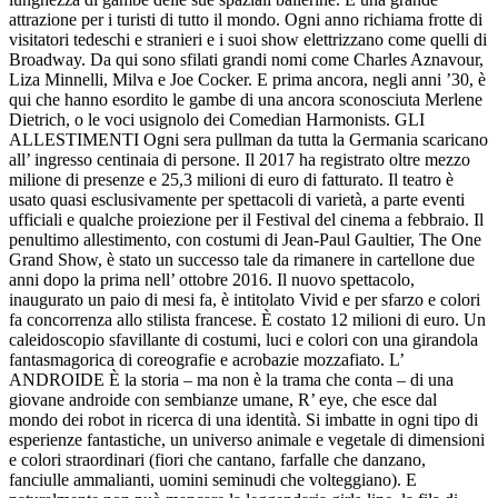
attrazione per i turisti di tutto il mondo. Ogni anno richiama frotte di
visitatori tedeschi e stranieri e i suoi show elettrizzano come quelli di
Broadway. Da qui sono sfilati grandi nomi come Charles Aznavour,
Liza Minnelli, Milva e Joe Cocker. E prima ancora, negli anni ’30, è
qui che hanno esordito le gambe di una ancora sconosciuta Merlene
Dietrich, o le voci usignolo dei Comedian Harmonists. GLI
ALLESTIMENTI Ogni sera pullman da tutta la Germania scaricano
all’ ingresso centinaia di persone. Il 2017 ha registrato oltre mezzo
milione di presenze e 25,3 milioni di euro di fatturato. Il teatro è
usato quasi esclusivamente per spettacoli di varietà, a parte eventi
ufficiali e qualche proiezione per il Festival del cinema a febbraio. Il
penultimo allestimento, con costumi di Jean-Paul Gaultier, The One
Grand Show, è stato un successo tale da rimanere in cartellone due
anni dopo la prima nell’ ottobre 2016. Il nuovo spettacolo,
inaugurato un paio di mesi fa, è intitolato Vivid e per sfarzo e colori
fa concorrenza allo stilista francese. È costato 12 milioni di euro. Un
caleidoscopio sfavillante di costumi, luci e colori con una girandola
fantasmagorica di coreografie e acrobazie mozzafiato. L’
ANDROIDE È la storia – ma non è la trama che conta – di una
giovane androide con sembianze umane, R’ eye, che esce dal
mondo dei robot in ricerca di una identità. Si imbatte in ogni tipo di
esperienze fantastiche, un universo animale e vegetale di dimensioni
e colori straordinari (fiori che cantano, farfalle che danzano,
fanciulle ammalianti, uomini seminudi che volteggiano). E