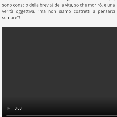
sono conscio della brevità della vita, so che morirò, è una
verità oggettiva, “ma non siamo costretti a pensarci
sempre”!