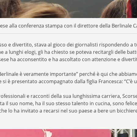
ese alla conferenza stampa con il direttore della Berlinale C
so e divertito, stava al gioco dei giornalisti rispondendo 
a lunghi elogi, gli ha chiesto se poteva recitargli delle ba
ese ha acconsentito e ha ascoltato con attenzione e divertit
la Berlinale è veramente importante” perché è qui che abbia
e si è presentato accompagnato dalla figlia Francesca: “C’è 
rofessionali e racconti della sua lunghissima carriera, Scor
a il suo nome, ha il suo stesso talento in cucina, sono felice
che lo ha invitato a recarsi nel suo paese a bere un bicchier