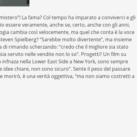
n mistero”! La fama? Col tempo ha imparato a conviverci e gli
io essere veramente, anche se, certo, anche con gli anni,
ologia cambia così velocemente, ma quel che conta è la voce
n Steven Spielberg? “Sarebbe molto divertente”, ma insieme
 di rimando scherzando: “credo che il migliore sia stato
a servito nelle vendite non lo so”. Progetti? Un film su
ia infnaza nella Lower East Side a New York, sono sempre
e idee chiare, non sono sicuro”. Sente il peso del passare
che morirò, è una verità oggettiva, “ma non siamo costretti a