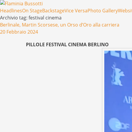
Menu
Salta il contenuto
Headlines
On Stage
Backstage
Vice Versa
Photo Gallery
Websi
Archivio tag:
festival cinema
Berlinale, Martin Scorsese, un Orso d’Oro alla carriera
20 Febbraio 2024
PILLOLE FESTIVAL CINEMA BERLINO