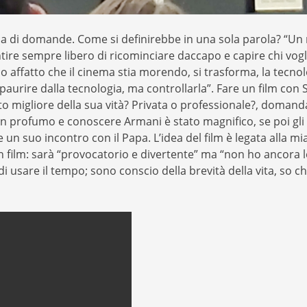
carica di domande. Come si definirebbe in una sola parola? “U
tire sempre libero di ricominciare daccapo e capire chi vogl
o affatto che il cinema stia morendo, si trasforma, la tecn
mpaurire dalla tecnologia, ma controllarla”. Fare un film co
o migliore della sua vità? Privata o professionale?, domanda
n profumo e conoscere Armani è stato magnifico, se poi gli si
n suo incontro con il Papa. L’idea del film è legata alla m
n film: sarà “provocatorio e divertente” ma “non ho ancora l
 di usare il tempo; sono conscio della brevità della vita, so 