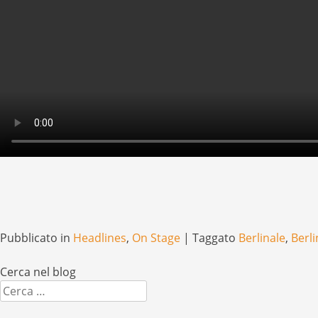
Pubblicato in
Headlines
,
On Stage
|
Taggato
Berlinale
,
Berl
Cerca nel blog
Cerca