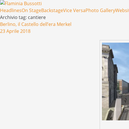
Menu
Salta il contenuto
Headlines
On Stage
Backstage
Vice Versa
Photo Gallery
Websi
Archivio tag:
cantiere
Berlino, il Castello dell’era Merkel
23 Aprile 2018