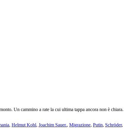
nto. Un cammino a rate la cui ultima tappa ancora non è chiara.
ania
,
Helmut Kohl
,
Joachim Sauer.
,
Migrazione
,
Putin
,
Schröder
,