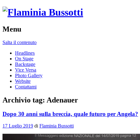
Menu
Salta il contenuto
Headlines
On Stage
Backstage
Vice Versa
Photo Gallery
Website
Contattami
Archivio tag:
Adenauer
Dopo 30 anni sulla breccia, quale futuro per Angela?
17 Luglio 2019
di
Flaminia Bussotti