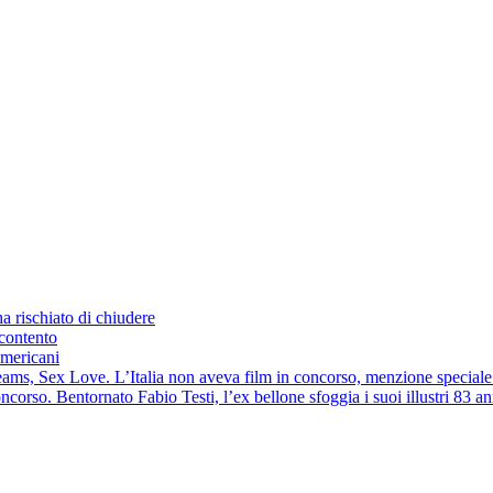
a rischiato di chiudere
scontento
americani
Dreams, Sex Love. L’Italia non aveva film in concorso, menzione speciale
ncorso. Bentornato Fabio Testi, l’ex bellone sfoggia i suoi illustri 83 an