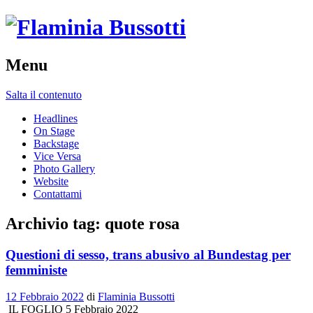
Menu
Salta il contenuto
Headlines
On Stage
Backstage
Vice Versa
Photo Gallery
Website
Contattami
Archivio tag:
quote rosa
Questioni di sesso, trans abusivo al Bundestag per
femministe
12 Febbraio 2022
di
Flaminia Bussotti
IL FOGLIO 5 Febbraio 2022