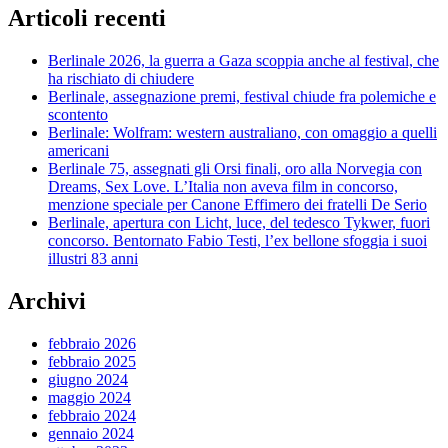
Articoli recenti
Berlinale 2026, la guerra a Gaza scoppia anche al festival, che
ha rischiato di chiudere
Berlinale, assegnazione premi, festival chiude fra polemiche e
scontento
Berlinale: Wolfram: western australiano, con omaggio a quelli
americani
Berlinale 75, assegnati gli Orsi finali, oro alla Norvegia con
Dreams, Sex Love. L’Italia non aveva film in concorso,
menzione speciale per Canone Effimero dei fratelli De Serio
Berlinale, apertura con Licht, luce, del tedesco Tykwer, fuori
concorso. Bentornato Fabio Testi, l’ex bellone sfoggia i suoi
illustri 83 anni
Archivi
febbraio 2026
febbraio 2025
giugno 2024
maggio 2024
febbraio 2024
gennaio 2024