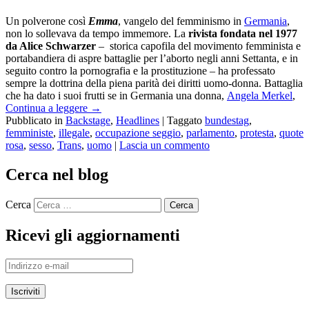
Un polverone così
Emma
, vangelo del femminismo in
Germania
,
non lo sollevava da tempo immemore. La
rivista fondata nel 1977
da Alice Schwarzer
– storica capofila del movimento femminista e
portabandiera di aspre battaglie per l’aborto negli anni Settanta, e in
seguito contro la pornografia e la prostituzione – ha professato
sempre la dottrina della piena parità dei diritti uomo-donna. Battaglia
che ha dato i suoi frutti se in Germania una donna,
Angela Merkel
,
Continua a leggere
→
Pubblicato in
Backstage
,
Headlines
|
Taggato
bundestag
,
femministe
,
illegale
,
occupazione seggio
,
parlamento
,
protesta
,
quote
rosa
,
sesso
,
Trans
,
uomo
|
Lascia un commento
Cerca nel blog
Cerca
Ricevi gli aggiornamenti
Indirizzo
e-
mail