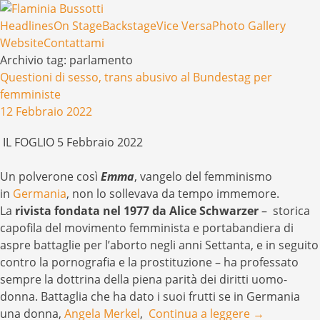
Menu
Salta il contenuto
Headlines
On Stage
Backstage
Vice Versa
Photo Gallery
Website
Contattami
Archivio tag:
parlamento
Questioni di sesso, trans abusivo al Bundestag per
femministe
12 Febbraio 2022
IL FOGLIO 5 Febbraio 2022
Un polverone così
Emma
, vangelo del femminismo
in
Germania
, non lo sollevava da tempo immemore.
La
rivista fondata nel 1977 da Alice Schwarzer
– storica
capofila del movimento femminista e portabandiera di
aspre battaglie per l’aborto negli anni Settanta, e in seguito
contro la pornografia e la prostituzione – ha professato
sempre la dottrina della piena parità dei diritti uomo-
donna. Battaglia che ha dato i suoi frutti se in Germania
una donna,
Angela Merkel
,
Continua a leggere
→